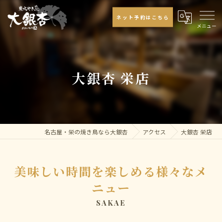
ネット予約はこちら
大銀杏 栄店
名古屋・栄の焼き鳥なら大銀杏
アクセス
大銀杏 栄店
美味しい時間を楽しめる様々なメ
ニュー
SAKAE