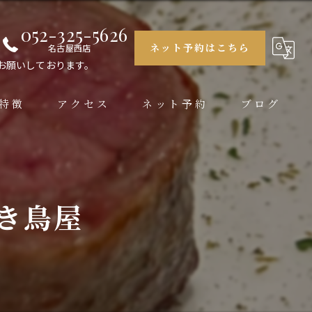
052-325-5626
ネット予約はこちら
名古屋西店
お願いしております。
特徴
アクセス
ネット予約
ブログ
大銀杏 栄店
大銀杏 名古屋西店
き鳥屋
大銀杏 名駅店