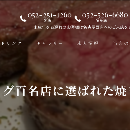
052-251-1260
052-526-6680
栄店
名駅店
未成年をお連れのお客様は名古屋西店へのご来店を
ドリンク
ギャラリー
求人情報
当店の
居酒屋
手羽先
ログ百名店に選ばれた焼
デート
女子会
接待