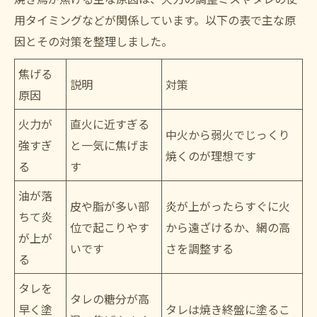
用タイミングなどが関係しています。以下の表で主な原
因とその対策を整理しました。
焦げる
説明
対策
原因
火力が
直火に近すぎる
中火から弱火でじっくり
強すぎ
と一気に焦げま
焼くのが理想です
る
す
油が落
皮や脂が多い部
炎が上がったらすぐに火
ちて炎
位で起こりやす
から遠ざけるか、網の高
が上が
いです
さを調整する
る
タレを
タレの糖分が高
早く塗
タレは焼き終盤に塗るこ