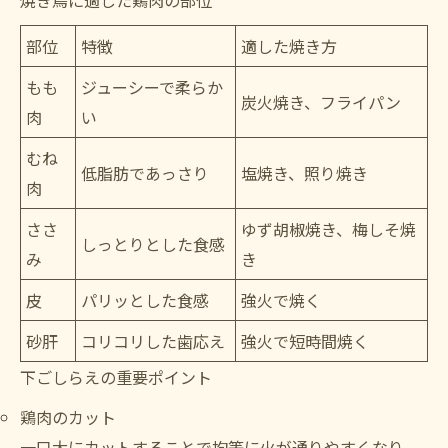
部位
特徴
適した焼き方
もも
ジューシーで柔らか
炭火焼き、フライパン
肉
い
むね
低脂肪であっさり
塩焼き、照り焼き
肉
ささ
ゆず胡椒焼き、梅しそ焼
しっとりとした食感
み
き
皮
パリッとした食感
強火で焼く
砂肝
コリコリした歯応え
強火で短時間焼く
下ごしらえの重要ポイント
鶏肉のカット
一口大にカットすることで均等に火が通りやすくなり、