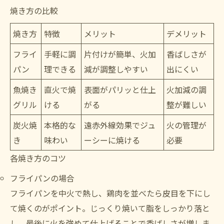
焼き方の比較
焼き方
特徴
メリット
デメリット
フライ
手軽に調
片付けが簡単、火加
香ばしさが
パン
理できる
減が調整しやすい
出にくい
魚焼き
直火で焼
表面がパリッと仕上
火加減の調
グリル
ける
がる
整が難しい
炭火焼
本格的な
遠赤外線効果でジュ
火の管理が
き
味わい
ーシーに焼ける
必要
各焼き方のコツ
フライパンの場合
フライパンを中火で熱し、鶏肉を並べたら皮目を下にし
て焼くのがポイント。じっくり焼いて脂をしっかり落と
し、最後に火を強めて仕上げることで香ばしさが増しま