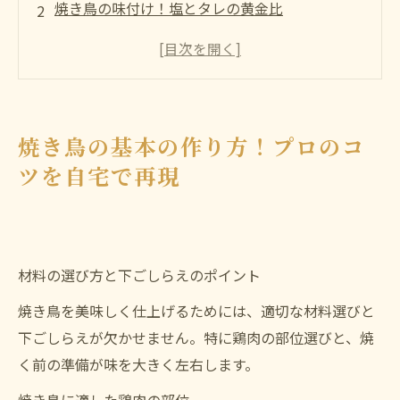
焼き鳥の味付け！塩とタレの黄金比
焼き鳥の美味しさを引き立てる焼き方テクニッ
ク
焼き鳥に合う付け合わせと献立のアイデア
まとめ
焼き鳥の基本の作り方！プロのコ
よくある質問
ツを自宅で再現
店舗概要
材料の選び方と下ごしらえのポイント
焼き鳥を美味しく仕上げるためには、適切な材料選びと
下ごしらえが欠かせません。特に鶏肉の部位選びと、焼
く前の準備が味を大きく左右します。
焼き鳥に適した鶏肉の部位