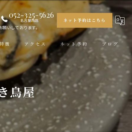
052-325-5626
ネット予約はこちら
名古屋西店
お願いしております。
特徴
アクセス
ネット予約
ブログ
大銀杏 栄店
大銀杏 名古屋西店
き鳥屋
大銀杏 名駅店