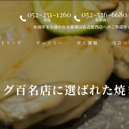
052-251-1260
052-526-6680
栄店
名駅店
未成年をお連れのお客様は名古屋西店へのご来店を
ドリンク
ギャラリー
求人情報
当店の
居酒屋
手羽先
ログ百名店に選ばれた焼
デート
女子会
接待