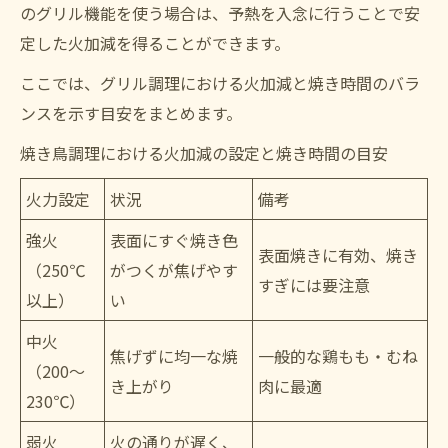
のグリル機能を使う場合は、予熱を入念に行うことで安
定した火加減を得ることができます。
ここでは、グリル調理における火加減と焼き時間のバラ
ンスを示す目安をまとめます。
焼き鳥調理における火加減の設定と焼き時間の目安
火力設定
状況
備考
強火
表面にすぐ焼き色
表面焼きに有効、焼き
（250℃
がつくが焦げやす
すぎには要注意
以上）
い
中火
焦げずに均一な焼
一般的な鶏もも・むね
（200〜
き上がり
肉に最適
230℃）
弱火
火の通りが遅く、