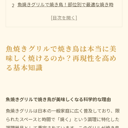
魚焼きグリルで焼き鳥！部位別で最適な焼き時
間と火加減
魚焼きグリルでアルミホイルを使う焼き鳥のメ
リット・デメリット
まとめ
魚焼きグリルで焼き鳥は本当に美
よくある質問
味しく焼けるのか？再現性を高め
店舗概要
る基本知識
魚焼きグリルで焼き鳥が美味しくなる科学的な理由
魚焼きグリルは日本の一般家庭に広く普及しており、限
られたスペースと時間で「焼く」という調理に特化した
調理器具として重宝されています。このグリルが焼き鳥