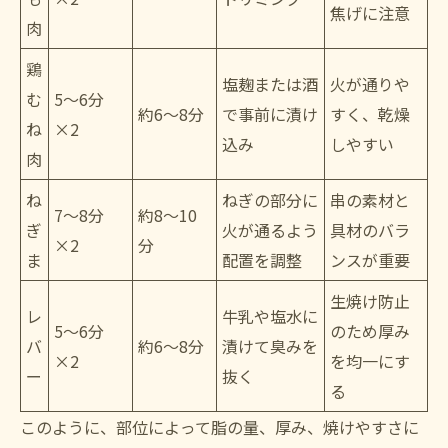
焦げに注意
肉
鶏
塩麹または酒
火が通りや
む
5〜6分
約6〜8分
で事前に漬け
すく、乾燥
ね
×2
込み
しやすい
肉
ね
ねぎの部分に
串の素材と
7〜8分
約8〜10
ぎ
火が通るよう
具材のバラ
×2
分
ま
配置を調整
ンスが重要
生焼け防止
レ
牛乳や塩水に
5〜6分
のため厚み
バ
約6〜8分
漬けて臭みを
×2
を均一にす
ー
抜く
る
このように、部位によって脂の量、厚み、焼けやすさに