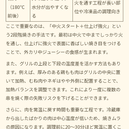
火を通す工程が長い部
（180℃
水分が出やすくな
位や冷凍品の調理向き
前後）
る
ここで重要なのは、「中火スタート＋仕上げ強火」とい
う2段階焼きの手法です。最初は中火で中までしっかり火
を通し、仕上げに強火で表面に香ばしい焼き目をつける
ことで、外カリ中ジューシーの食感が生まれます。
また、グリルの上段と下段の温度差を活かす方法もあり
ます。例えば、厚みのある鶏もも肉はグリルの中央に置
いて加熱、むね肉やネギはやや外側に配置することで、
加熱バランスを調整できます。これにより一度に複数の
串を焼く際の失敗リスクを下げることができます。
さらに、肉を常温に戻す時間も重要な工程です。冷蔵庫
から出したばかりの肉は中心温度が低いため、焼きムラ
の原因になります。調理前に20〜30分ほど常温に置くこ