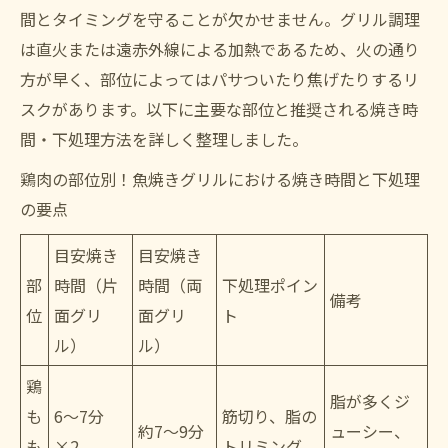
間とタイミングを守ることが欠かせません。グリル調理
は直火または遠赤外線による加熱であるため、火の通り
方が早く、部位によってはパサついたり焦げたりするリ
スクがあります。以下に主要な部位と推奨される焼き時
間・下処理方法を詳しく整理しました。
鶏肉の部位別！魚焼きグリルにおける焼き時間と下処理
の要点
目安焼き
目安焼き
部
時間（片
時間（両
下処理ポイン
備考
位
面グリ
面グリ
ト
ル）
ル）
鶏
脂が多くジ
も
6〜7分
筋切り、脂の
約7〜9分
ューシー、
も
×2
トリミング