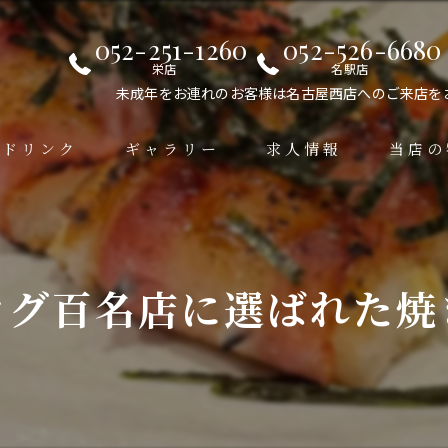
052-251-1260
052-526-6680
栄店
名駅店
未成年をお連れのお客様は名古屋西店へのご来店を
ドリンク
ギャラリー
求人情報
当店の
居酒屋
手羽先
ログ百名店に選ばれた焼
デート
女子会
接待