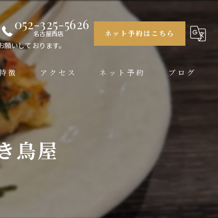
052-325-5626
ネット予約はこちら
名古屋西店
お願いしております。
特徴
アクセス
ネット予約
ブログ
大銀杏 栄店
大銀杏 名古屋西店
き鳥屋
大銀杏 名駅店