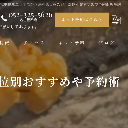
東枇杷島駅エリアで焼き鳥を楽しみたい！部位別おすすめや予約術も解説
052-325-5626
ネット予約はこちら
名古屋西店
お願いしております。
特徴
アクセス
ネット予約
ブログ
大銀杏 栄店
大銀杏 名古屋西店
位別おすすめや予約術
大銀杏 名駅店