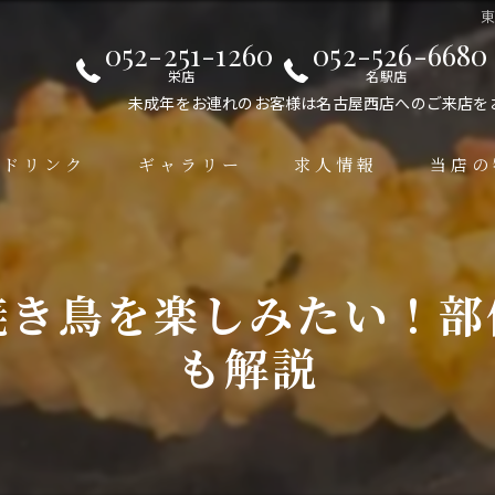
052-251-1260
052-526-6680
栄店
名駅店
未成年をお連れのお客様は名古屋西店へのご来店を
ドリンク
ギャラリー
求人情報
当店の
居酒屋
手羽先
焼き鳥を楽しみたい！部
デート
も解説
女子会
接待