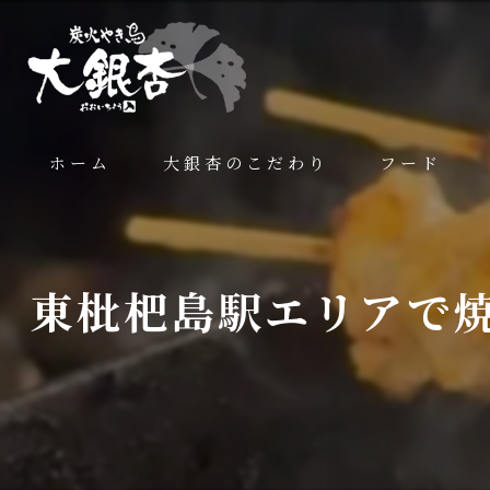
ホーム
大銀杏のこだわり
フード
東枇杷島駅エリアで