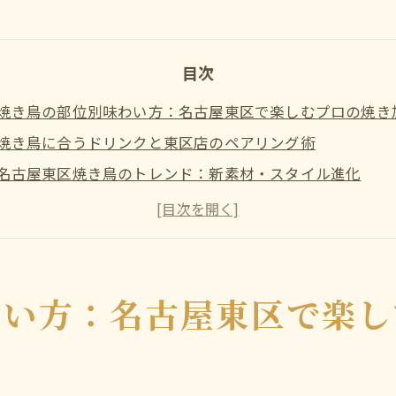
目次
焼き鳥の部位別味わい方：名古屋東区で楽しむプロの焼き
焼き鳥に合うドリンクと東区店のペアリング術
名古屋東区焼き鳥のトレンド：新素材・スタイル進化
名古屋市の焼き鳥について
名古屋市で焼き鳥が選ばれる（求められる）理由について
名古屋市について
アクセス
わい方：名古屋東区で楽し
関連エリア
対応地域